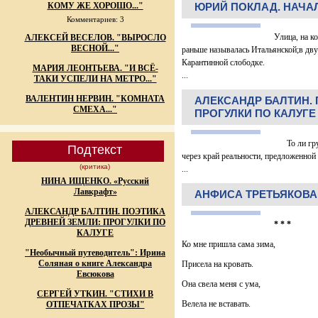
КОМУ ЖЕ ХОРОШО..."
ЮРИЙ ПОКЛАД. НАЧА
Комментариев: 3
Улица, на к
АЛЕКСЕЙ ВЕСЕЛОВ. "ВЫРОСЛО
ВЕСНОЙ..."
раньше называлась Итальянской;в дву
Карантинной слободке.
МАРИЯ ЛЕОНТЬЕВА. "И ВСЁ-
...
ТАКИ УСПЕЛИ НА МЕТРО..."
ВАЛЕНТИН НЕРВИН. "КОМНАТА
АЛЕКСАНДР БАЛТИН. 
СМЕХА..."
ПРОГУЛКИ ПО КАЛУГЕ
То ли груст
Подтекст
через край реальности, предложенной
(критика)
...
НИНА ИЩЕНКО. «Русский
Лавкрафт»
АНФИСА ТРЕТЬЯКОВА. 
АЛЕКСАНДР БАЛТИН. ПОЭТИКА
ДРЕВНЕЙ ЗЕМЛИ: ПРОГУЛКИ ПО
* * *
КАЛУГЕ
Ко мне пришла сама зима,
"Необычный путеводитель": Ирина
Соляная о книге Александра
Присела на кровать.
Евсюкова
Она свела меня с ума,
СЕРГЕЙ УТКИН. "СТИХИ В
Велела не вставать.
ОТПЕЧАТКАХ ПРОЗЫ"