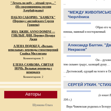
"Летать по небу – лёгкий труд…"
...
(Из сокровищницы поэзии
Азербайджана)
"МЕЖДУ ЖИВОПИСЬЮ И
Чюрлёниса
ПАБЛО САБОРИО. "БАМБУК"
(Перевод с английского Сергея
Гринева)
Образ его ч
ЯНА ДЖИН. ANNO DOMINI —
юноша, наивный и восторженный.
ГИБЛЫЕ ДНИ. Перевод Нодара
...
Джин
Александр Балтин. "Дв
АЛЕНА ПОДОБЕД. «Вольно-
Некрасов"
невольные» переводы стихотворений
Спайка Миллигана
Комментариев: 3
Он – духовн
тем сильнее градус, калящий душу…
ЕЛЕНА САМКОВА. СВЯТАЯ
НОЧЬ. Вольные переводы с
…Достоевский, едущий на телеге в О
немецкого
...
Комментариев: 2
СЕРГЕЙ УТКИН. "СТИ
Авторы
(о книге В
104 с.)
Шумкова Ольга
Вера Чижевская родилась в Белорусс