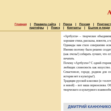
Главная
|
Правила сайта
|
Проза
|
Поэзия
|
Подтекст
партнёры
|
Поиск
|
Контакты
|
Былое и люди
«Артбухта» – творческое объединен
хорошие стихи, рассказы, повести, а 
Однажды нам стало совершенно ясно
Именно поэтому было решено создать
(как пчелы!) собирать лучшее, что ес
печатать.
Почему «Артбухта»? С одной стороны
любящих словесность как искусство.
Севастополе, городе, родном для со
истории нет и культуры!).
Традиции русской классики (и «золото
и новой) – вот наша первооснова. О
творческого и культурного взаимообм
ДМИТРИЙ КАННУНИКОВ. 