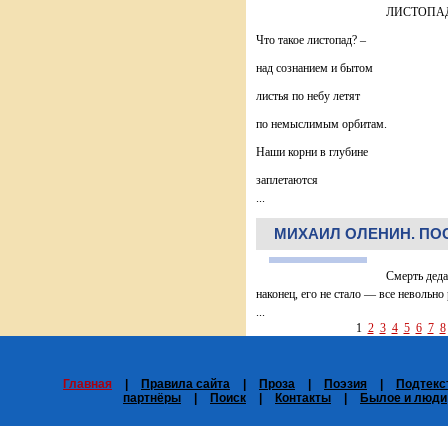
ЛИСТОПА
Что такое листопад? –
над сознанием и бытом
листья по небу летят
по немыслимым орбитам.
Наши корни в глубине
заплетаются
...
МИХАИЛ ОЛЕНИН. ПО
Смерть деда
наконец, его не стало — все невольно 
...
1
2
3
4
5
6
7
8
Главная
|
Правила сайта
|
Проза
|
Поэзия
|
Подтекс
партнёры
|
Поиск
|
Контакты
|
Былое и люди