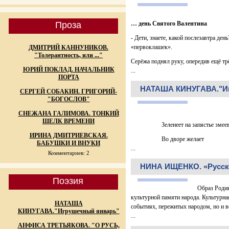
Проза
… день Святого Валентина
- Дети, знаете, какой послезавтра ден
«первоклашек».
ДМИТРИЙ КАННУНИКОВ.
"Толерантность, или ..."
Серёжа поднял руку, опередив ещё тр
ЮРИЙ ПОКЛАД. НАЧАЛЬНИК
...
ПОРТА
НАТАША КИНУГАВА."Иг
СЕРГЕЙ СОБАКИН. ГРИГОРИЙ-
"БОГОСЛОВ"
СНЕЖАНА ГАЛИМОВА. ТОНКИЙ
ШЕЛК ВРЕМЕНИ
Зеленеет на запястье змее
ИРИНА ДМИТРИЕВСКАЯ.
Во дворе желает
БАБУШКИ И ВНУКИ
...
Комментариев: 2
НИНА ИЩЕНКО. «Русск
Поэзия
Образ Родин
культурной памяти народа. Культурна
НАТАША
событиях, пережитых народом, но и в
КИНУГАВА."Игрушечный январь"
...
АНФИСА ТРЕТЬЯКОВА. "О РУСЬ,