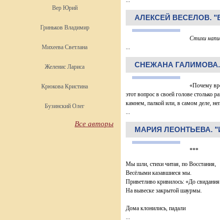
...
Вер Юрий
АЛЕКСЕЙ ВЕСЕЛОВ. "
Гриньков Владимир
Стихи напис
Михеева Светлана
...
СНЕЖАНА ГАЛИМОВА.
Желенис Лариса
«Почему вре
Крюкова Кристина
этот вопрос в своей голове столько р
камнем, палкой или, в самом деле, н
Бузинский Олег
...
Все авторы
МАРИЯ ЛЕОНТЬЕВА. "И
***
Мы шли, стихи читая, по Восстания,
Весёлыми казавшиеся мы.
Приветливо кривилось: «До свидания
На вывеске закрытой шаурмы.
Дома клонились, падали
...