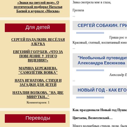
Зима смотрела мне в глаза,
«Знаки на светлой воде». О
поэтической подборке Натальи
Грозила
Баевой в журнале «Москва»
...
СЕРГЕЙ СОБАКИН. Г
Для детей
Гриша рос о
СЕРГЕЙ ПАДАЛКИН. ВЕСЁЛАЯ
Красивый, статный, воспитанный юно
АЗБУКА
...
ЕВГЕНИЙ ГОЛУБЕВ. «ЧТО ЗА
ПОВЕДЕНИЕ У ЭТОГО
"Необычный путеводит
ВИДЕНИЯ?»
Александра Евсюкова
МАРИНА БЕРЕЖНЕВА.
"САМОЛЁТИК ВОВКА"
Александр Е
...
НАТА ИГНАТОВА. СТИХИ И
ЗАГАДКИ ДЛЯ ДЕТЕЙ
НОВЫЙ ГОД - КАК ЕГ
НАТАЛИЯ ВОЛКОВА. "НА ДВЕ
МИНУТКИ..."
Комментариев: 1
Как праздновали Новый год Пушки
Переводы
Цветаева, Вознесенский…
Много волшебных стихов, поэм, были